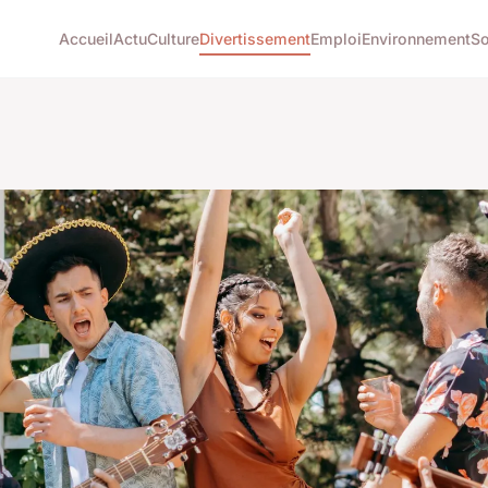
Accueil
Actu
Culture
Divertissement
Emploi
Environnement
So