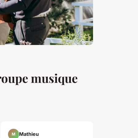
groupe musique
Mathieu
M