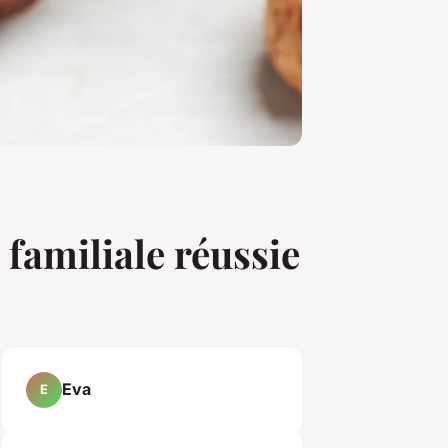
familiale réussie
Eva
E