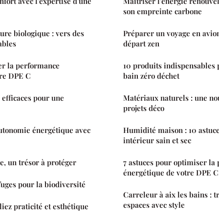
fort avec l'expertise d'une
Maîtriser l'énergie renouve
son empreinte carbone
ure biologique : vers des
Préparer un voyage en avion
ables
départ zen
r la performance
10 produits indispensables 
tre DPE C
bain zéro déchet
s efficaces pour une
Matériaux naturels : une no
projets déco
utonomie énergétique avec
Humidité maison : 10 astuc
intérieur sain et sec
e, un trésor à protéger
7 astuces pour optimiser la
énergétique de votre DPE C
fuges pour la biodiversité
Carreleur à aix les bains : 
espaces avec style
liez praticité et esthétique