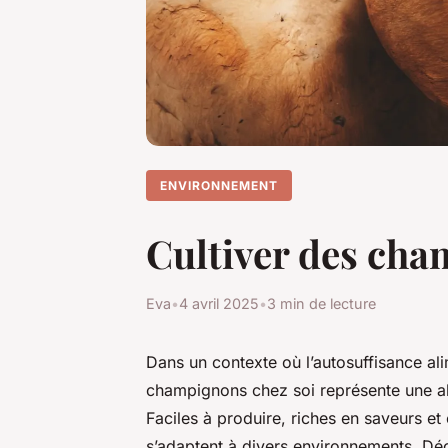
ENVIRONNEMENT
Cultiver des cha
Eva
•
4 avril 2025
•
3 min de lecture
Dans un contexte où l’autosuffisance alim
champignons chez soi représente une alte
Faciles à produire, riches en saveurs et
s’adaptent à divers environnements. Déc