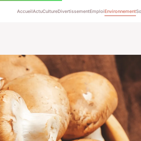
Accueil
Actu
Culture
Divertissement
Emploi
Environnement
So