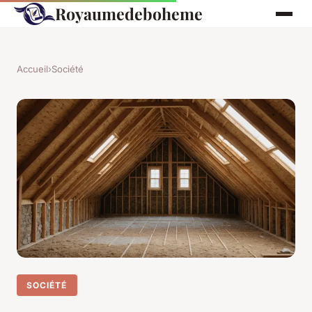
Royaumedeboheme
Accueil
›
Société
SOCIÉTÉ