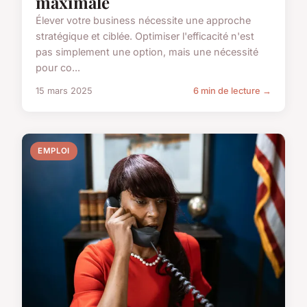
maximale
Élever votre business nécessite une approche
stratégique et ciblée. Optimiser l'efficacité n'est
pas simplement une option, mais une nécessité
pour co...
15 mars 2025
6 min de lecture →
EMPLOI