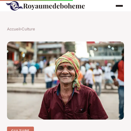
Royaumedeboheme
Accueil
›
Culture
CULTURE