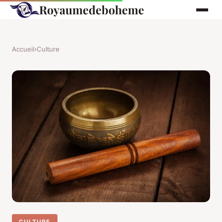
Royaumedeboheme
Accueil
›
Culture
CULTURE